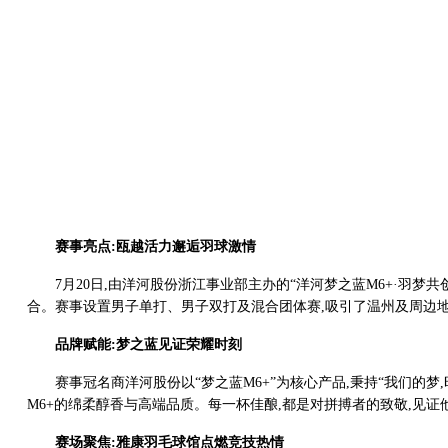
赛事亮点:瓯越活力邂逅羽球激情
7月20日,由洋河股份浙江事业部主办的“洋河梦之蓝M6+·
合。赛事设置男子单打、男子双打及混合团体赛,吸引了温州及周边地
品牌赋能:梦之蓝见证荣耀时刻
赛事冠名商洋河股份以“梦之蓝M6+”为核心产品,秉持“我们的
M6+的绵柔醇香与高端品质。每一杯佳酿,都是对拼搏者的致敬,见
赛场聚焦:雅康羽毛球馆点燃竞技热情