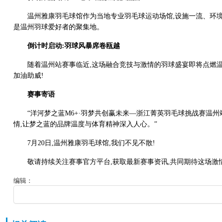
温州雅康羽毛球馆作为当地专业羽毛球运动场馆,设施一流、环境
是温州羽球爱好者的聚集地。
倒计时启动:羽球风暴席卷瓯越
随着温州站赛事临近,这场融合竞技与激情的羽球盛宴即将点燃
加油助威!
赛事寄语
“洋河梦之蓝M6+·羽梦共创赢未来—浙江菁英羽毛球挑战赛温州
情,让梦之蓝的品牌温度与体育精神深入人心。”
7月20日,温州雅康羽毛球馆,我们不见不散!
敬请持续关注赛事官方平台,获取最新赛事资讯,共同期待这场激
编辑：