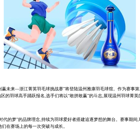
羽梦共创赢未来—浙江菁英羽毛球挑战赛”将登陆温州雅康羽毛球馆。作为赛
区的羽球高手踊跃报名,选手们将以“敢拼敢赢”的斗志,展现温州羽球菁英
梦,时代的梦”的品牌理念,持续为羽球爱好者搭建追逐梦想的舞台。赛事期间
证他们在赛场上的每一次突破与成长。