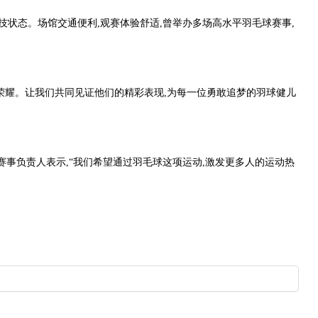
技状态。场馆交通便利,观赛体验舒适,曾举办多场高水平羽毛球赛事,
荣耀。让我们共同见证他们的精彩表现,为每一位勇敢追梦的羽球健儿
赛事负责人表示,“我们希望通过羽毛球这项运动,激发更多人的运动热